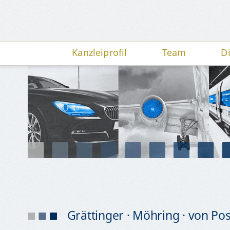
Kanzleiprofil
Team
D
Grättinger · Möhring · von Po