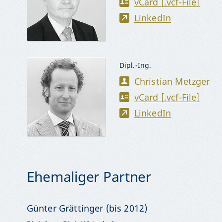
vCard [.vcf-File]
LinkedIn
Dipl.-Ing.
Christian Metzger
vCard [.vcf-File]
LinkedIn
Ehemaliger Partner
Günter Grättinger (bis 2012)