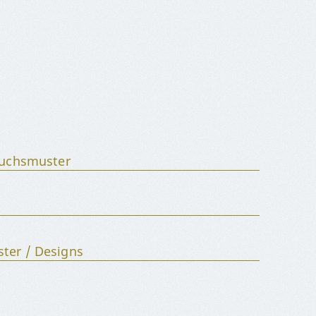
auchsmuster
er / Designs