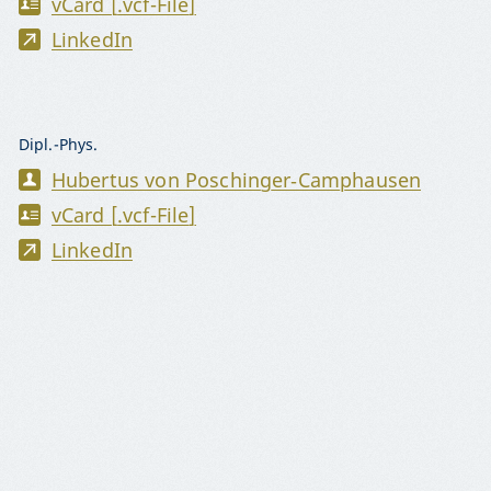
vCard [.vcf-File]
LinkedIn
Dipl.-Phys.
Hubertus von Poschinger‑Camphausen
vCard [.vcf-File]
LinkedIn