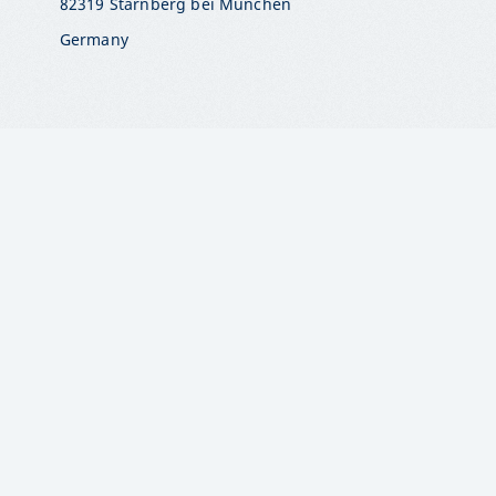
82319 Starnberg bei München
Germany