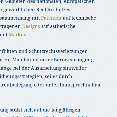
n Gebieten des nationalen, europäischen
n gewerblichen Rechtsschutzes,
Zusammenhang mit
Patenten
auf technische
etragenen
Designs
auf ästhetische
 und
Marken
.
nflikten und Schutzrechtsverletzungen
nsere Mandanten unter Berücksichtigung
lange bei der Ausarbeitung sinnvoller
idigungsstrategien, sei es durch
Streitbeilegung oder unter Inanspruchnahme
ng stützt sich auf die langjährigen