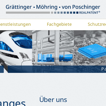
ienstleistungen
Fachgebiete
Schutzre
P
Über uns
anges